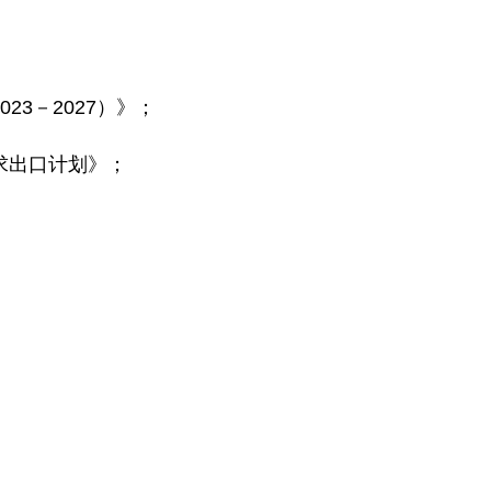
3－2027）》；
求出口计划》；