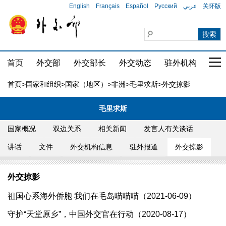
English
Français
Español
Русский
عربي
关怀版
首页
外交部
外交部长
外交动态
驻外机构
国家
首页
>
国家和组织
>
国家（地区）
>
非洲
>
毛里求斯
>外交掠影
毛里求斯
国家概况
双边关系
相关新闻
发言人有关谈话
讲话
文件
外交机构信息
驻外报道
外交掠影
外交掠影
祖国心系海外侨胞 我们在毛岛喵喵喵（2021-06-09）
守护“天堂原乡”，中国外交官在行动（2020-08-17）