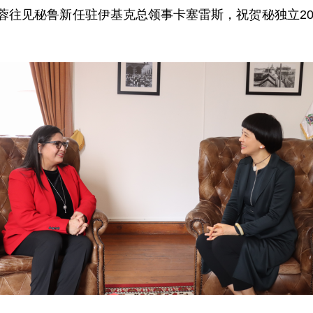
傅新蓉往见秘鲁新任驻伊基克总领事卡塞雷斯，祝贺秘独立2