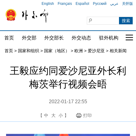
English
Français
Español
Русский
عربي
关怀版
首页
外交部
外交部长
外交动态
驻外机构
国家
首页
>
国家和组织
>
国家（地区）
>
欧洲
>
爱沙尼亚
>
相关新闻
王毅应约同爱沙尼亚外长利
梅茨举行视频会晤
2022-01-17 22:55
【
中
大
小
】
打印