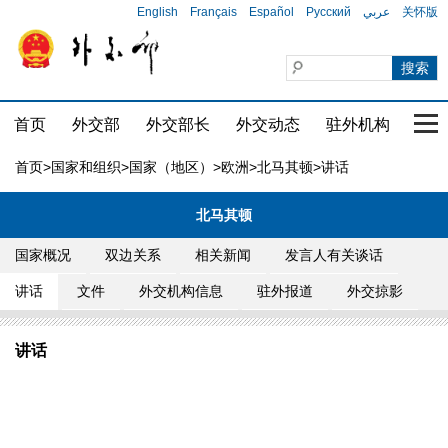
English
Français
Español
Русский
عربي
关怀版
首页
外交部
外交部长
外交动态
驻外机构
国家
首页
>
国家和组织
>
国家（地区）
>
欧洲
>
北马其顿
>讲话
北马其顿
国家概况
双边关系
相关新闻
发言人有关谈话
讲话
文件
外交机构信息
驻外报道
外交掠影
讲话