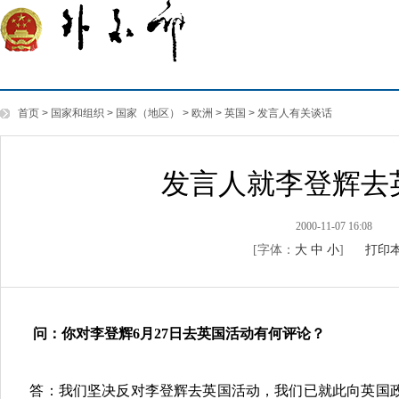
首页
>
国家和组织
>
国家（地区）
>
欧洲
>
英国
>
发言人有关谈话
发言人就李登辉去
2000-11-07 16:08
[字体：
大
中
小
]
打印
问：你对李登辉6月27日去英国活动有何评论？
答：我们坚决反对李登辉去英国活动，我们已就此向英国政