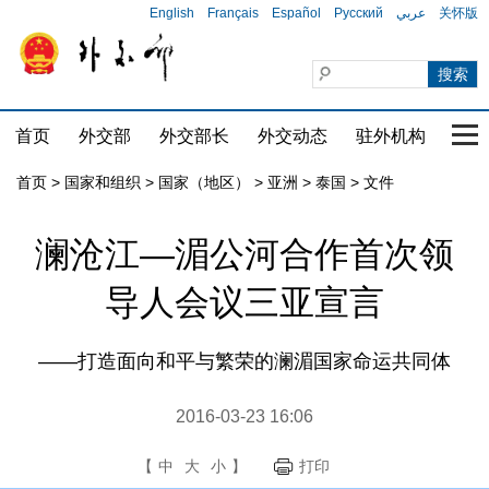
English
Français
Español
Русский
عربي
关怀版
首页
外交部
外交部长
外交动态
驻外机构
国家
首页
>
国家和组织
>
国家（地区）
>
亚洲
>
泰国
>
文件
澜沧江—湄公河合作首次领
导人会议三亚宣言
——打造面向和平与繁荣的澜湄国家命运共同体
2016-03-23 16:06
【
中
大
小
】
打印