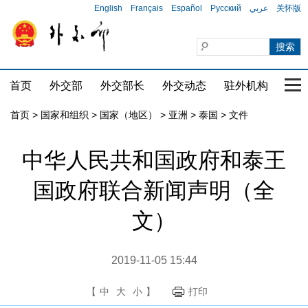
English
Français
Español
Русский
عربي
关怀版
首页
外交部
外交部长
外交动态
驻外机构
国家
首页
>
国家和组织
>
国家（地区）
>
亚洲
>
泰国
>
文件
中华人民共和国政府和泰王
国政府联合新闻声明（全
文）
2019-11-05 15:44
【
中
大
小
】
打印