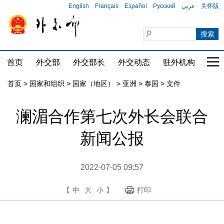
English
Français
Español
Русский
عربي
关怀版
首页
外交部
外交部长
外交动态
驻外机构
国家
首页
>
国家和组织
>
国家（地区）
>
亚洲
>
泰国
>
文件
澜湄合作第七次外长会联合
新闻公报
2022-07-05 09:57
【
中
大
小
】
打印