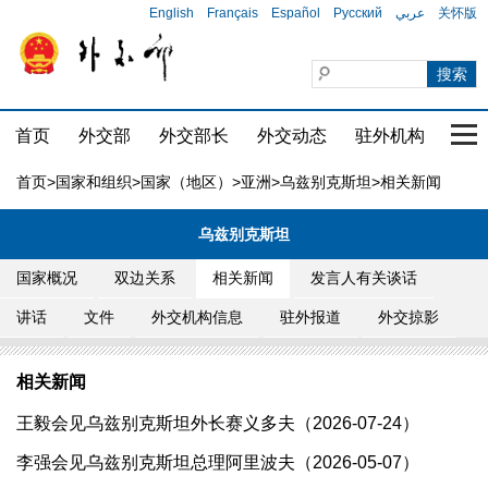
English
Français
Español
Русский
عربي
关怀版
首页
外交部
外交部长
外交动态
驻外机构
国家
首页
>
国家和组织
>
国家（地区）
>
亚洲
>
乌兹别克斯坦
>相关新闻
乌兹别克斯坦
国家概况
双边关系
相关新闻
发言人有关谈话
讲话
文件
外交机构信息
驻外报道
外交掠影
相关新闻
王毅会见乌兹别克斯坦外长赛义多夫（2026-07-24）
李强会见乌兹别克斯坦总理阿里波夫（2026-05-07）