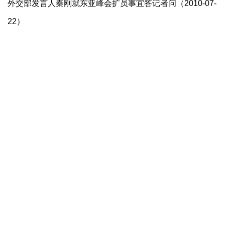
外交部发言人秦刚就东亚峰会扩员事宜答记者问（2010-07-
22）