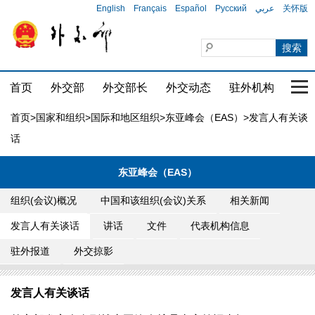
English
Français
Español
Русский
عربي
关怀版
首页
外交部
外交部长
外交动态
驻外机构
国家
首页
>
国家和组织
>
国际和地区组织
>
东亚峰会（EAS）
>发言人有关谈
话
东亚峰会（EAS）
组织(会议)概况
中国和该组织(会议)关系
相关新闻
发言人有关谈话
讲话
文件
代表机构信息
驻外报道
外交掠影
发言人有关谈话