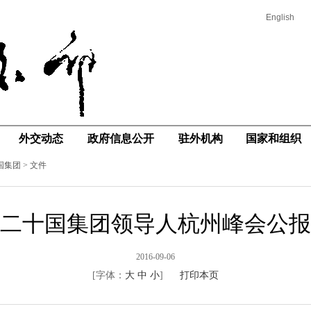
English
外交动态
政府信息公开
驻外机构
国家和组织
国集团
>
文件
二十国集团领导人杭州峰会公报
2016-09-06
[字体：
大
中
小
]
打印本页