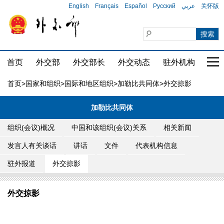
English
Français
Español
Русский
عربي
关怀版
首页
外交部
外交部长
外交动态
驻外机构
国家
首页
>
国家和组织
>
国际和地区组织
>
加勒比共同体
>外交掠影
加勒比共同体
组织(会议)概况
中国和该组织(会议)关系
相关新闻
发言人有关谈话
讲话
文件
代表机构信息
驻外报道
外交掠影
外交掠影