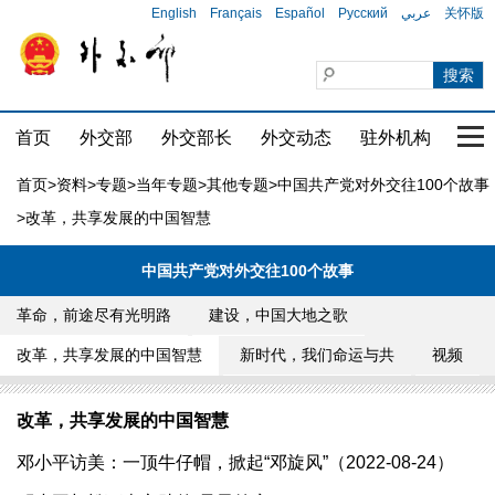
English
Français
Español
Русский
عربي
关怀版
首页
外交部
外交部长
外交动态
驻外机构
国家
首页
>
资料
>
专题
>
当年专题
>
其他专题
>
中国共产党对外交往100个故事
>改革，共享发展的中国智慧
中国共产党对外交往100个故事
革命，前途尽有光明路
建设，中国大地之歌
改革，共享发展的中国智慧
新时代，我们命运与共
视频
改革，共享发展的中国智慧
邓小平访美：一顶牛仔帽，掀起“邓旋风”（2022-08-24）