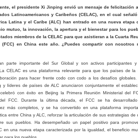
nte, el presidente Xi Jinping envió un mensaje de felicitación a
dos Latinoamericanos y Caribeños (CELAC), en el cual señaló 
ica Latina y el Caribe (ALC) han entrado en una nueva etapa c
cio mutuo, la innovación, la apertura y el bienestar para los pue
stados miembros de la CELAC para que asistieran a la Cuarta Reun
 (FCC) en China este año. ¿Puedes compartir con nosotros m
n parte importante del Sur Global y son activos participantes y
La CELAC es una plataforma relevante para que los países de la r
laboración para hacer frente codo con codo a los desafíos globales. 
ng y líderes de países de ALC anunciaron conjuntamente el estable
elebró con éxito en Beijing la Primera Reunión Ministerial del 
l del FCC. Durante la última década, el FCC se ha desarrollad
z más completos, y se ha convertido en una plataforma importa
tica entre China y ALC, reforzar la articulación de sus estrategias de 
tre sus pueblos. Ha desempeñado un papel positivo para promove
 en una nueva etapa caracterizada por la igualdad, el beneficio mut
ar para los pueblos.