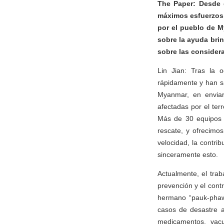
The Paper: Desde 
máximos esfuerzos p
por el pueblo de M
sobre la ayuda bri
sobre las consider
Lin Jian: Tras la 
rápidamente y han sa
Myanmar, en envia
afectadas por el ter
Más de 30 equipos 
rescate, y ofrecimo
velocidad, la contr
sinceramente esto.
Actualmente, el tra
prevención y el cont
hermano “pauk-phaw”
casos de desastre a
medicamentos, vacu