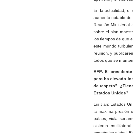
En la actualidad, e
aumento notable de fa
Reunión Ministerial
sobre el plan maestr
los tiempos de que el
este mundo turbulen
reunión, y publicare
todos que se manteng
AFP: El presidente
pero ha elevado lo
de respeto”. ¿Tien
Estados Unidos?
Lin Jian: Estados Un
la máxima presión en
países, viola seria
sistema multilater
económico global. Es