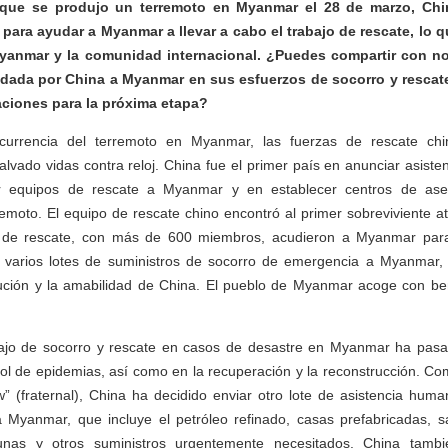
que se produjo un terremoto en Myanmar el 28 de marzo, Chin
ara ayudar a Myanmar a llevar a cabo el trabajo de rescate, lo 
yanmar y la comunidad internacional. ¿Puedes compartir con n
ndada por China a Myanmar en sus esfuerzos de socorro y rescate 
aciones para la próxima etapa?
ocurrencia del terremoto en Myanmar, las fuerzas de rescate ch
lvado vidas contra reloj. China fue el primer país en anunciar asist
r equipos de rescate a Myanmar y en establecer centros de ase
remoto. El equipo de rescate chino encontró al primer sobreviviente
de rescate, con más de 600 miembros, acudieron a Myanmar para 
s varios lotes de suministros de socorro de emergencia a Myanmar,
ibución y la amabilidad de China. El pueblo de Myanmar acoge con be
bajo de socorro y rescate en casos de desastre en Myanmar ha pasa
rol de epidemias, así como en la recuperación y la reconstrucción. C
 (fraternal), China ha decidido enviar otro lote de asistencia human
 Myanmar, que incluye el petróleo refinado, casas prefabricadas, s
nas y otros suministros urgentemente necesitados. China tambi