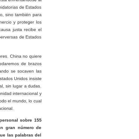
midatorias de Estados
lo, sino también para
mercio y proteger los
ausa justa recibe el
perversas de Estados
ores. China no quiere
uedaremos de brazos
uando se socaven las
Estados Unidos insiste
al, sin lugar a dudas.
nidad internacional y
odo el mundo, lo cual
cional.
 personal sobre 155
un gran número de
ue las palabras del