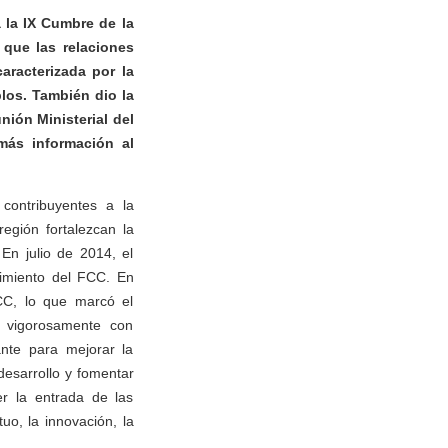
 la IX Cumbre de la
que las relaciones
aracterizada por la
blos. También dio la
ión Ministerial del
ás información al
 contribuyentes a la
egión fortalezcan la
En julio de 2014, el
cimiento del FCC. En
FCC, lo que marcó el
o vigorosamente con
nte para mejorar la
desarrollo y fomentar
r la entrada de las
uo, la innovación, la