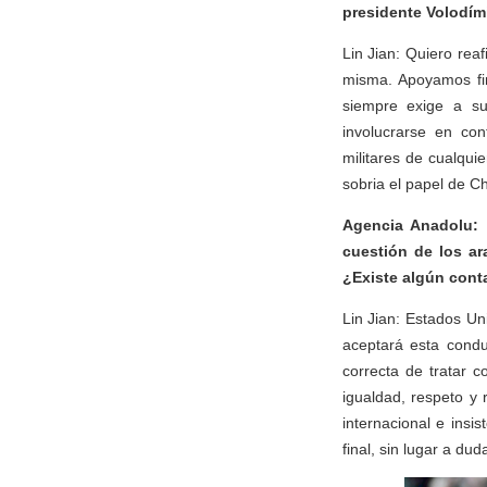
presidente Volodími
Lin Jian: Quiero rea
misma. Apoyamos fir
siempre exige a su
involucrarse en con
militares de cualqu
sobria el papel de C
Agencia Anadolu: 
cuestión de los a
¿Existe algún cont
Lin Jian: Estados U
aceptará esta condu
correcta de tratar 
igualdad, respeto y 
internacional e insi
final, sin lugar a dud