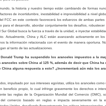
l mundo, la historia y nuestro tiempo están cambiando de formas nun
ctores de incertidumbre, inestabilidad e imprevisibilidad a nivel glob
 del FCC en este contexto favorecerá los esfuerzos de ambas partes p
o para el desarrollo, abordar conjuntamente los desafíos, robustecer
 Sur Global busca la fuerza a través de la unidad, e inyectar estabilida
to. Actualmente, China y ALC están avanzando activamente en los 
mos la información relacionada con el evento de manera oportuna. No
an al tanto de las actualizaciones.
 Donald Trump ha suspendido los aranceles impuestos a la may
s aranceles sobre China al 125 %, además de decir que China ha 
e China alguna respuesta a esto? ¿Incrementará aún más los ar
idos, impulsado por sus intereses egoístas, utiliza los aranceles como
 beneficio propio, lo cual infringe gravemente los derechos e inter
mente las reglas de la Organización Mundial del Comercio (OMC), 
al del comercio basado en reglas e impacta severamente en la es
tados Unidos, desafiando flagrantemente las críticas internacionales, 