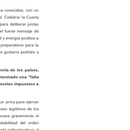
ca conocidas, con un
al. Celebrar la Cuarta
ara deliberar juntas
 el fuerte mensaje de
d y energía positiva a
preparativos para la
s gustaría pedirles a
oría de los países,
mostrado una “falta
anceles impuestos a
 un arma para ejercer
eses legítimos de los
socava gravemente el
tabilidad del orden
está enfrentándose al