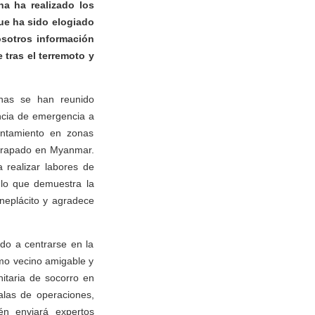
a ha realizado los
que ha sido elogiado
osotros información
tras el terremoto y
inas se han reunido
encia de emergencia a
ntamiento en zonas
 atrapado en Myanmar.
realizar labores de
 lo que demuestra la
neplácito y agradece
do a centrarse en la
omo vecino amigable y
itaria de socorro en
alas de operaciones,
én enviará expertos