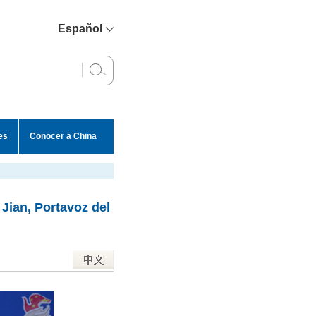
Español
简体中文
English
Français
Русский
es
Conocer a China
عربي
 Jian, Portavoz del