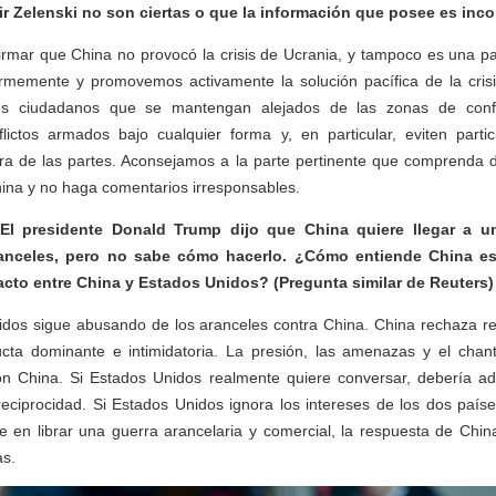
r Zelenski no son ciertas o que la información que posee es inco
firmar que China no provocó la crisis de Ucrania, y tampoco es una pa
memente y promovemos activamente la solución pacífica de la crisi
s ciudadanos que se mantengan alejados de las zonas de confl
flictos armados bajo cualquier forma y, en particular, eviten parti
iera de las partes. Aconsejamos a la parte pertinente que comprenda 
hina y no haga comentarios irresponsables.
El presidente Donald Trump dijo que China quiere llegar a u
ranceles, pero no sabe cómo hacerlo. ¿Cómo entiende China es
acto entre China y Estados Unidos? (Pregunta similar de Reuters)
nidos sigue abusando de los aranceles contra China. China rechaza r
cta dominante e intimidatoria. La presión, las amenazas y el chan
con China. Si Estados Unidos realmente quiere conversar, debería ad
reciprocidad. Si Estados Unidos ignora los intereses de los dos paí
ste en librar una guerra arancelaria y comercial, la respuesta de Chin
as.