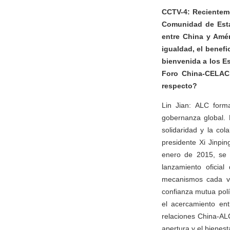
CCTV-4: Recienteme
Comunidad de Esta
entre China y Amér
igualdad, el benefi
bienvenida a los E
Foro China-CELAC
respecto?
Lin Jian: ALC forma
gobernanza global. 
solidaridad y la co
presidente Xi Jinpi
enero de 2015, se c
lanzamiento oficia
mecanismos cada ve
confianza mutua polí
el acercamiento en
relaciones China-ALC
apertura y el bienest