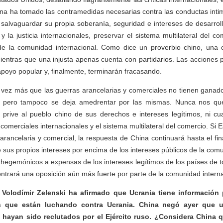
na ha tomado las contramedidas necesarias contra las conductas inti
salvaguardar su propia soberanía, seguridad e intereses de desarrol
y la justicia internacionales, preservar el sistema multilateral del co
e la comunidad internacional. Como dice un proverbio chino, una c
entras que una injusta apenas cuenta con partidarios. Las acciones 
poyo popular y, finalmente, terminarán fracasando.
 vez más que las guerras arancelarias y comerciales no tienen ganad
as, pero tampoco se deja amedrentar por las mismas. Nunca nos q
prive al pueblo chino de sus derechos e intereses legítimos, ni c
omerciales internacionales y el sistema multilateral del comercio. Si 
arancelaria y comercial, la respuesta de China continuará hasta el fin
sus propios intereses por encima de los intereses públicos de la comu
s hegemónicos a expensas de los intereses legítimos de los países de t
ntrará una oposición aún más fuerte por parte de la comunidad interna
 Volodímir Zelenski ha afirmado que Ucrania tiene información
s que están luchando contra Ucrania. China negó ayer que 
hayan sido reclutados por el Ejército ruso. ¿Considera China q