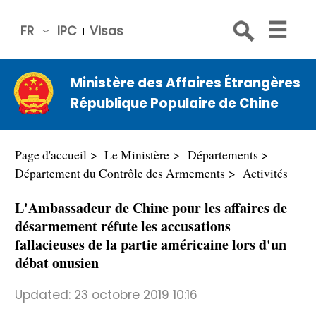
FR
IPC
Visas
简体
中文
Ministère des Affaires Étrangères
Engli
République Populaire de Chine
sh
Русс
кий
Page d'accueil
Le Ministère
Départements
Espa
Département du Contrôle des Armements
Activités
ñol
L'Ambassadeur de Chine pour les affaires de
عربي
désarmement réfute les accusations
fallacieuses de la partie américaine lors d'un
débat onusien
Updated:
23 octobre 2019 10:16