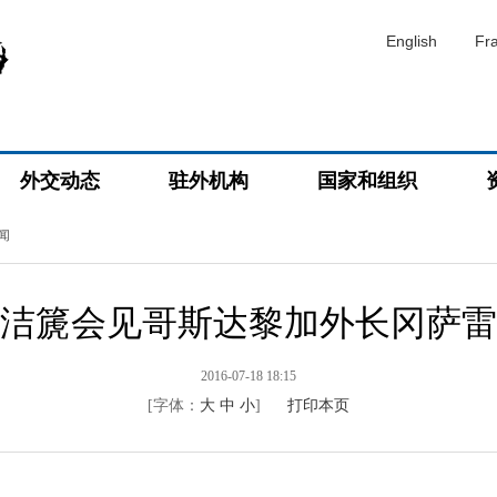
English
Fr
外交动态
驻外机构
国家和组织
闻
洁篪会见哥斯达黎加外长冈萨雷
2016-07-18 18:15
[字体：
大
中
小
]
打印本页