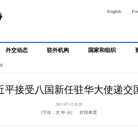
English
Fr
外交动态
驻外机构
国家和组织
闻
近平接受八国新任驻华大使递交
2017-07-12 20:26
[字体：
大
中
小
]
打印本页