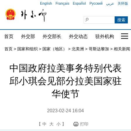
English
Français
Español
Русский
عربي
关怀版
首页
外交部
外交部长
外交动态
驻外机构
国家
首页
>
国家和组织
>
国家（地区）
>
北美洲
>
哥斯达黎加
>
相关新闻
中国政府拉美事务特别代表
邱小琪会见部分拉美国家驻
华使节
2023-02-24 16:04
【
中
大
小
】
打印