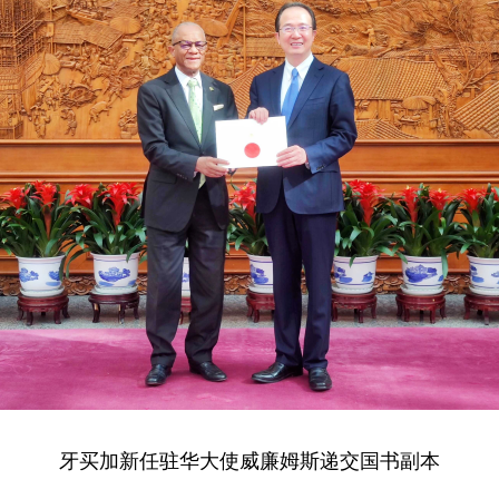
牙买加新任驻华大使威廉姆斯递交国书副本