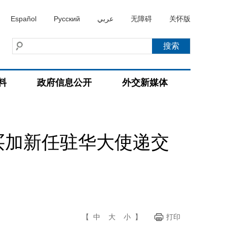
Español
Русский
عربي
无障碍
关怀版
料
政府信息公开
外交新媒体
买加新任驻华大使递交
【
中
大
小
】
打印