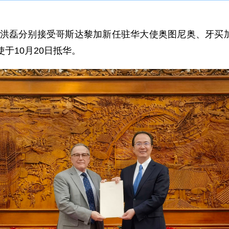
司司长洪磊分别接受哥斯达黎加新任驻华大使奥图尼奥、牙
于10月20日抵华。