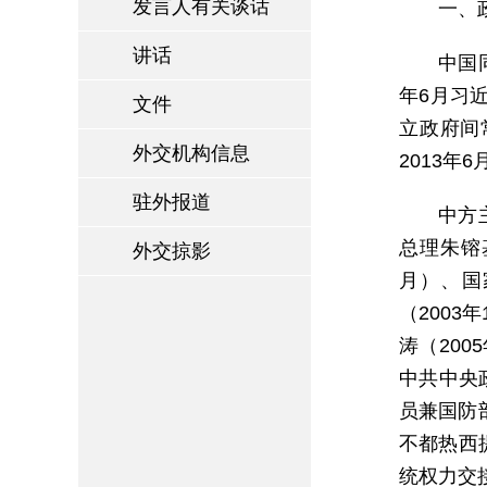
发言人有关谈话
一、
讲话
中国
年6月习
文件
立政府间
外交机构信息
2013
驻外报道
中方
总理朱镕
外交掠影
月）、国
（2003
涛（200
中共中央
员兼国防
不都热西
统权力交