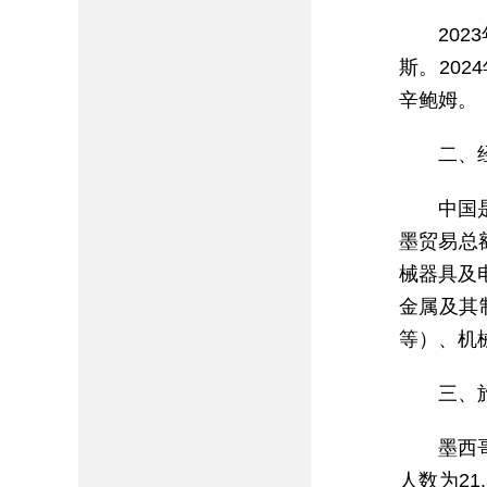
20
斯。20
辛鲍姆。
二、
中国
墨贸易总额
械器具及
金属及其
等）、机
三、
墨西
人数为2