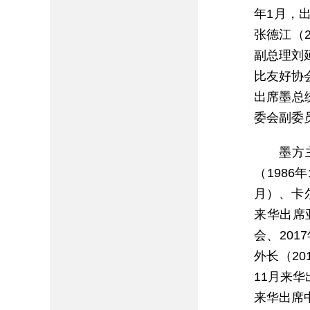
年1月，
张德江（
副总理刘
比友好协
出席墨总
委会副委
墨方
（1986
月）、卡尔
来华出席
会、20
外长（20
11月来华
来华出席