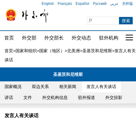
English
Français
Español
Русский
عربي
关怀版
首页
外交部
外交部长
外交动态
驻外机构
国家
首页
>
国家和组织
>
国家（地区）
>
北美洲
>
圣基茨和尼维斯
>发言人有关
谈话
圣基茨和尼维斯
国家概况
双边关系
相关新闻
发言人有关谈话
讲话
文件
外交机构信息
驻外报道
外交掠影
发言人有关谈话