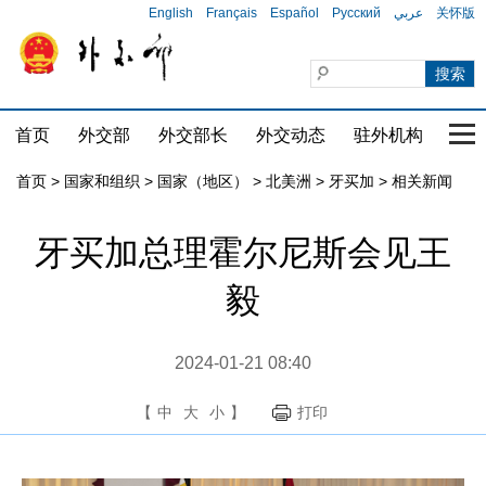
English
Français
Español
Русский
عربي
关怀版
首页
外交部
外交部长
外交动态
驻外机构
国家
首页
>
国家和组织
>
国家（地区）
>
北美洲
>
牙买加
>
相关新闻
牙买加总理霍尔尼斯会见王
毅
2024-01-21 08:40
【
中
大
小
】
打印