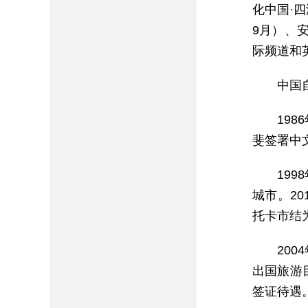
化中国·四
9月）、
际频道和
中国
19
斐签署中
19
城市。2
托卡市结
20
出国旅游
签证待遇