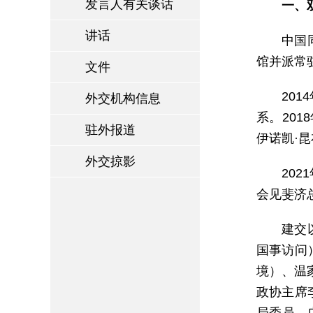
发言人有关谈话
一、
讲话
中国
馆并派常
文件
20
外交机构信息
系。20
驻外报道
伊诺凯·
外交掠影
20
会见斐济
建交
国事访问
境）、温家
政协主席