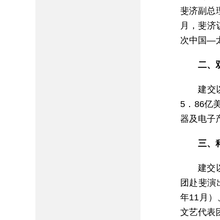
斐济副总理
月，斐济
次中国—
二、
建交
5．86亿
器及电子
三、
建交
团赴斐演出
年11月）
文艺代表团