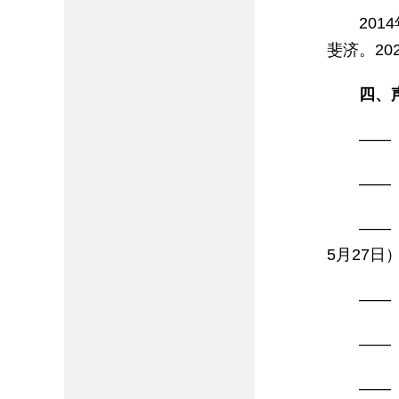
201
斐济。20
四、
——
——
——
5月27日
——
——
——