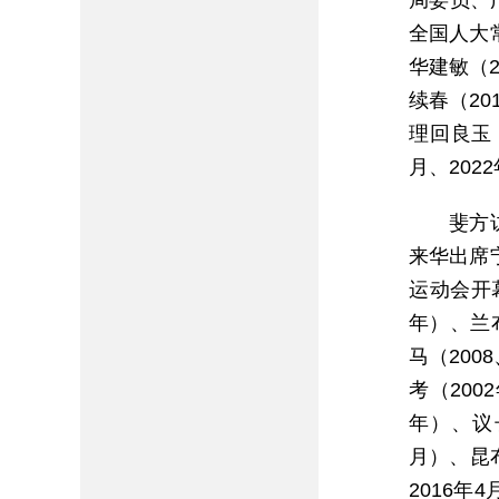
局委员、
全国人大常
华建敏（2
续春（20
理回良玉（
月、202
斐方
来华出席
运动会开幕
年）、兰布
马（2008
考（200
年）、议长
月）、昆布
2016年