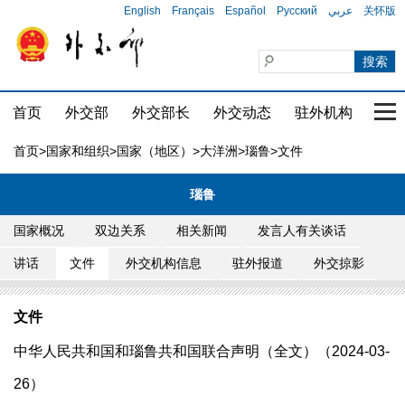
English
Français
Español
Русский
عربي
关怀版
首页
外交部
外交部长
外交动态
驻外机构
国家
首页
>
国家和组织
>
国家（地区）
>
大洋洲
>
瑙鲁
>文件
瑙鲁
国家概况
双边关系
相关新闻
发言人有关谈话
讲话
文件
外交机构信息
驻外报道
外交掠影
文件
中华人民共和国和瑙鲁共和国联合声明（全文）（2024-03-
26）