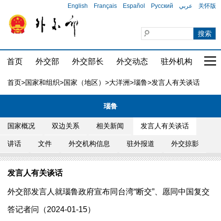
English
Français
Español
Русский
عربي
关怀版
首页
外交部
外交部长
外交动态
驻外机构
国家
首页
>
国家和组织
>
国家（地区）
>
大洋洲
>
瑙鲁
>发言人有关谈话
瑙鲁
国家概况
双边关系
相关新闻
发言人有关谈话
讲话
文件
外交机构信息
驻外报道
外交掠影
发言人有关谈话
外交部发言人就瑙鲁政府宣布同台湾“断交”、愿同中国复交
答记者问（2024-01-15）