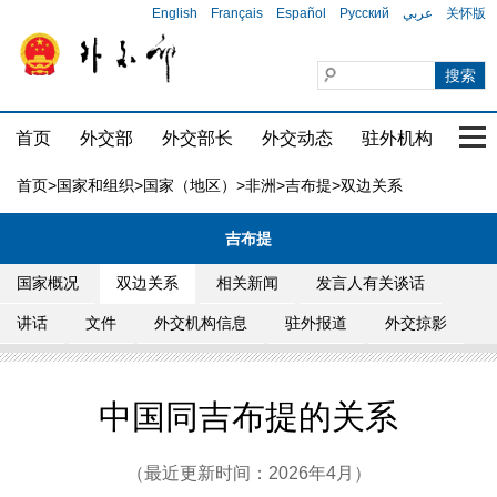
English
Français
Español
Русский
عربي
关怀版
首页
外交部
外交部长
外交动态
驻外机构
国家
首页
>
国家和组织
>
国家（地区）
>
非洲
>
吉布提
>双边关系
吉布提
国家概况
双边关系
相关新闻
发言人有关谈话
讲话
文件
外交机构信息
驻外报道
外交掠影
中国同吉布提的关系
（最近更新时间：2026年4月）