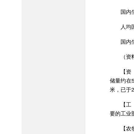
国内
人均
国内
（资
【资
储量约在5
米，已于
【工
要的工业
【农