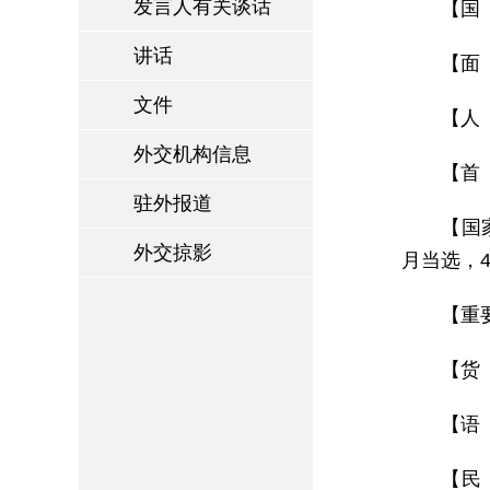
发言人有关谈话
【国 
讲话
【面 
文件
【人 
外交机构信息
【首
驻外报道
【国家
外交掠影
月当选，
【重
【货
【语
【民