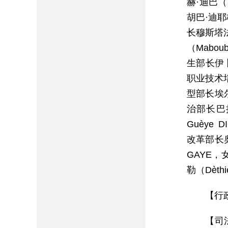
赫·迪巴（
胡巴·迪耶
长穆斯塔法
（Mabou
生部长伊卜
职业技术培
型部长埃尔
治部长巴拉
Guèye
改革部长奥
GAYE，
勒（Dèt
【行
【司