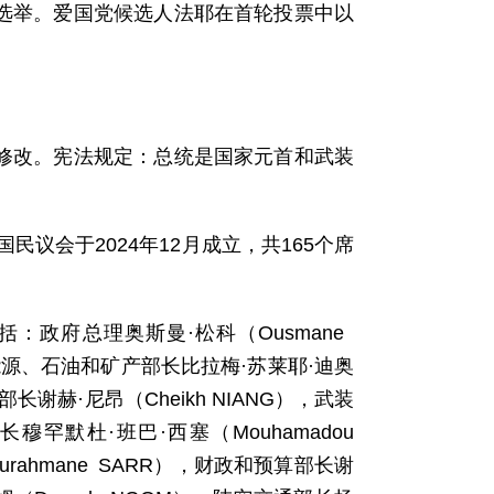
统选举。爱国党候选人法耶在首轮投票中以
次修改。宪法规定：总统是国家元首和武装
议会于2024年12月成立，共165个席
括：政府总理奥斯曼·松科（Ousmane
），能源、石油和矿产部长比拉梅·苏莱耶·迪奥
部长谢赫·尼昂（Cheikh NIANG），武装
穆罕默杜·班巴·西塞（Mouhamadou
urahmane SARR），财政和预算部长谢