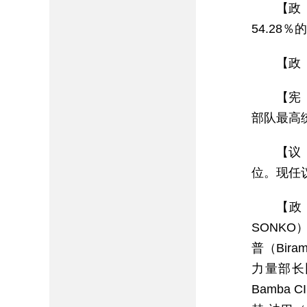
【政
54.28
【政
【宪
部队最高
【议
位。现任议
【政
SONKO
普（Bir
力量部长比
Bamba