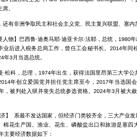
主席。
，还有非洲争取民主和社会主义党、民主复兴联盟、塞内
要人物】巴西鲁·迪奥马耶·迪亚卡尔·法耶，总统，198
毕业后进入税务总局工作，曾任工会秘书长。2014年同松
24年3月当选总统。
曼·松科，总理，1974年出生，获得法国里昂第三大学
2014年创立爱国党并担任党主席至今，2017年当选国
23年，被判处入狱并丧失总统参选资格。2024年3月被
 济】 系最不发达国家，但经济门类较齐全，三大产业
、棉花生产国。渔业、花生、磷酸盐出口和旅游是塞四
4年主要经济数据如下：