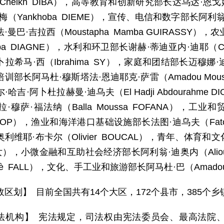
Cheikh DIBA），高等教育和创新研究部长达乌达·恩戈
梅（Yankhoba DIEME），宣传、电信和数字部长阿利翁内
·曼巴·吉拉西（Moustapha Mamba GUIRASS
ba DIAGNE），水利和环卫部长谢赫·蒂迪亚内·迪耶（Chei
拉希马·西（Ibrahima SY），家庭和团结部长迈穆娜·迪
训部长阿马杜·穆斯塔法·恩迪耶克·萨雷（Amadou Mousta
·哈吉·阿卜杜拉赫曼·迪乌夫（El Hadji Abdourah
·穆萨·福法纳（Balla Moussa FOFANA），工业
 DIOP），渔业和海洋港口基础设施部长法图·迪乌夫（Fa
利维耶·布卡尔（Olivier BOUCAL），青年、体育和文化
女），小微金融和互助社会经济部长阿利翁·迪奥内（Aliou
hiè FALL），文化、手工业和旅游部长阿马杜·巴（Amado
政区划】 目前全国共有14个大区，172个县市，385个乡
法机构】 宪法规定，司法权由宪法委员会、最高法院