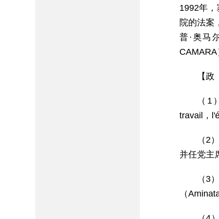
1992
院的法案
普·奥马尔
CAMARA
【政
（1）
travai
（2）
并任党主
（3）
（Aminat
（4）