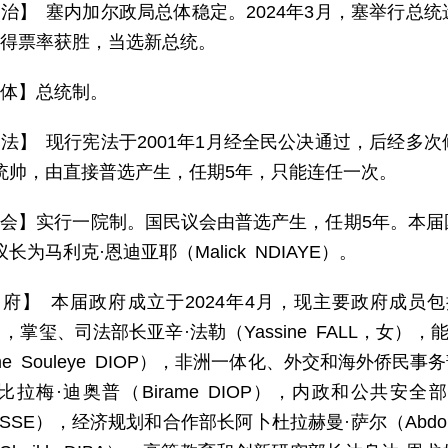
 治】 塞内加尔政局总体稳定。2024年3月，塞举行总
％的得票率获胜，当选新总统。
 体】总统制。
 法】 现行宪法于2001年1月经全民公决通过，后经多
统帅，由直接普选产生，任期5年，只能连任一次。
 会】实行一院制。国民议会由普选产生，任期5年。本届国民
长为马利克·恩迪亚耶（Malick NDIAYE）。
 府】 本届政府成立于2024年4月，现主要政府成员包
），掌玺、司法部长亚辛·法勒（Yassine FALL，女
ame Souleye DIOP），非洲一体化、外交和海外侨民事务
拉梅·迪奥普（Birame DIOP），内政和公共安全部长
 CISSE），经济规划和合作部长阿卜杜拉赫曼·萨尔（Abdo