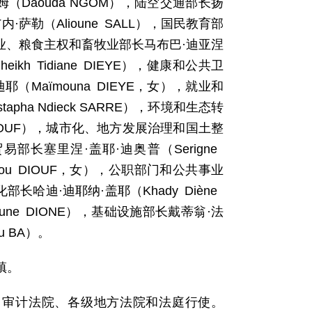
姆（Daouda NGOM），陆空交通部长扬
·萨勒（Alioune SALL），国民教育部
Y），农业、粮食主权和畜牧业部长马布巴·迪亚涅
kh Tidiane DIEYE），健康和公共卫
耶（Maïmouna DIEYE，女），就业和
pha Ndieck SARRE），环境和生态转
me DIOUF），城市化、地方发展治理和国土整
和贸易部长塞里涅·盖耶·迪奥普（Serigne
tou DIOUF，女），公职部门和公共事业
部长哈迪·迪耶纳·盖耶（Khady Diène
ne DIONE），基础设施部长戴蒂翁·法
u BA）。
镇。
、审计法院、各级地方法院和法庭行使。