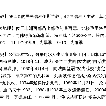
。
 教】95.4％的居民信奉伊斯兰教，4.2％信奉天主教，
然地理】位于非洲西部凸出部位的最西端。北接毛里塔
大西洋，同佛得角隔海相望。海岸线长约500公里。境
9℃。11月至次年6月为旱季，7~10月为雨季。
 史】公元10世纪，图库列尔人建立泰克鲁王国，14和16
殖民地。1958年11月成为“法兰西共同体”内的“自治
马里联邦。1960年4月4日，同法国签署“权力移交”协定
出联邦，成立独立的共和国，列奥波尔德·塞达·桑戈尔
党执政。1974年起实行多党制。1980年12月31日
迪乌夫于1983、1988和1993年三次连选连任。2
7年2月，瓦德连任。2012年3月，“争取共和联盟”候选人