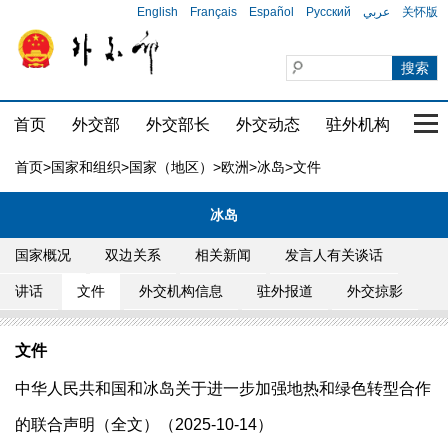
English
Français
Español
Русский
عربي
关怀版
首页
外交部
外交部长
外交动态
驻外机构
国家
首页
>
国家和组织
>
国家（地区）
>
欧洲
>
冰岛
>文件
冰岛
国家概况
双边关系
相关新闻
发言人有关谈话
讲话
文件
外交机构信息
驻外报道
外交掠影
文件
中华人民共和国和冰岛关于进一步加强地热和绿色转型合作
的联合声明（全文）（2025-10-14）