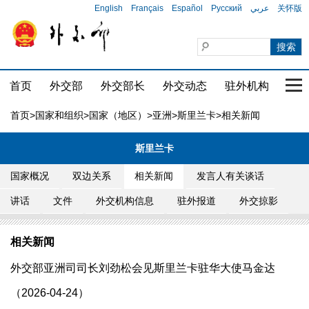
English
Français
Español
Русский
عربي
关怀版
首页
外交部
外交部长
外交动态
驻外机构
国家
首页
>
国家和组织
>
国家（地区）
>
亚洲
>
斯里兰卡
>相关新闻
斯里兰卡
国家概况
双边关系
相关新闻
发言人有关谈话
讲话
文件
外交机构信息
驻外报道
外交掠影
相关新闻
外交部亚洲司司长刘劲松会见斯里兰卡驻华大使马金达
（2026-04-24）