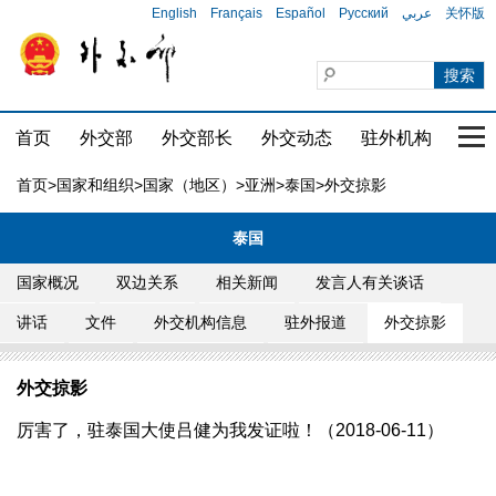
English
Français
Español
Русский
عربي
关怀版
首页
外交部
外交部长
外交动态
驻外机构
国家
首页
>
国家和组织
>
国家（地区）
>
亚洲
>
泰国
>外交掠影
泰国
国家概况
双边关系
相关新闻
发言人有关谈话
讲话
文件
外交机构信息
驻外报道
外交掠影
外交掠影
厉害了，驻泰国大使吕健为我发证啦！（2018-06-11）