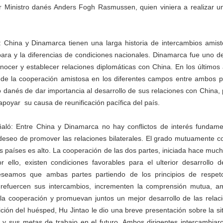
r Ministro danés Anders Fogh Rasmussen, quien viniera a realizar una
o: China y Dinamarca tienen una larga historia de intercambios amis
para y la diferencias de condiciones nacionales. Dinamarca fue uno d
nocer y establecer relaciones diplomáticas con China. En los último
 de la cooperación amistosa en los diferentes campos entre ambos p
 danés de dar importancia al desarrollo de sus relaciones con China, pe
 apoyar
su causa de reunificación pacífica del país.
ñaló: Entre China y Dinamarca no hay conflictos de interés fundam
deseo de promover las relaciones bilaterales. El grado mutuamente c
 países es alto. La cooperación de las dos partes, iniciada hace muc
r ello, existen condiciones favorables para el ulterior desarrollo 
eseamos que ambas partes partiendo de los principios de respet
, refuercen sus intercambios, incrementen la comprensión mutua, a
la cooperación y promuevan juntos un mejor desarrollo de las relac
ición del huésped, Hu Jintao le dio una breve presentación sobre la si
s y sus metas de trabajo en el futuro. Ambos dirigentes intercambia