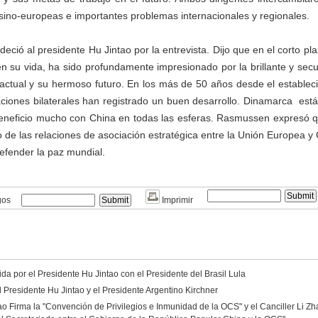
 sino-europeas e importantes problemas internacionales y regionales.
ió al presidente Hu Jintao por la entrevista. Dijo que en el corto pla
en su vida, ha sido profundamente impresionado por la brillante y secul
 actual y su hermoso futuro. En los más de 50 años desde el establec
laciones bilaterales han registrado un buen desarrollo. Dinamarca
está
eneficio mucho con China en todas las esferas. Rasmussen expresó
lo de las relaciones de asociación estratégica entre la Unión Europea y
ender la paz mundial.
gos
Imprimir
a por el Presidente Hu Jintao con el Presidente del Brasil Lula
 Presidente Hu Jintao y el Presidente Argentino Kirchner
ao Firma la "Convención de Privilegios e Inmunidad de la OCS" y el Canciller Li Zh