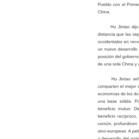
Pueblo con el Prime
China.
Hu Jintao dij
distancia que las se
occidentales en reco
un nuevo desarrollo
posición del gobierno
de una sola China y
Hu Jintao se
comparten el mejor 
economías de los dos
una base sólida. Po
beneficio mutuo. D
beneficio recíproco
común, profundicen 
sino-europeas. A pet
y desarrollo del paí