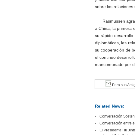
sobre las relaciones
Rasmussen agradec
a China, la primera 
su rápido desarrollo
diplomáticas, las re
su cooperación de b
el continuo desarrol
mancomunado por def
Para sus Ami
Related News:
Conversación Sostenid
Conversación entre el
El Presidente Hu Jint