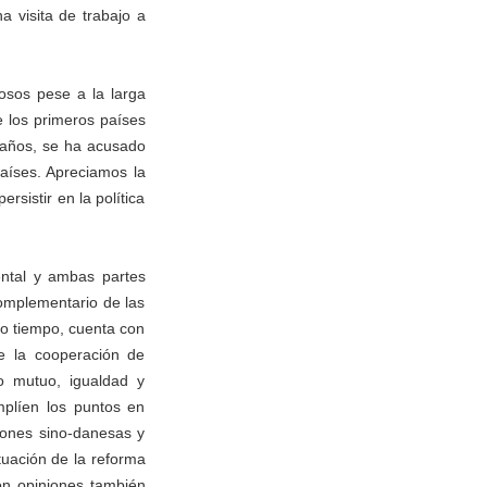
 visita de trabajo a
tosos pese a la larga
e los primeros países
s años, se ha acusado
aíses. Apreciamos la
rsistir en la política
ental y ambas partes
omplementario de las
ho tiempo, cuenta con
de la cooperación de
o mutuo, igualdad y
mplíen los puntos en
iones sino-danesas y
tuación de la reforma
ron opiniones también