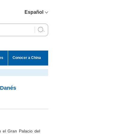
Español
简体中文
English
Français
Русский
es
Conocer a China
عربي
o Danés
n el Gran Palacio del