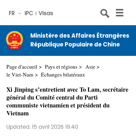
FR
IPC
Visas
简体
中文
Ministère des Affaires Étrangères
Engli
République Populaire de Chine
sh
Русс
кий
Page d'accueil
Pays et régions
Asie
Espa
le Viet-Nam
Échanges bilatéraux
ñol
Xi Jinping s’entretient avec To Lam, secrétaire
عربي
général du Comité central du Parti
communiste vietnamien et président du
Vietnam
Updated:
15 avril 2026 19:40