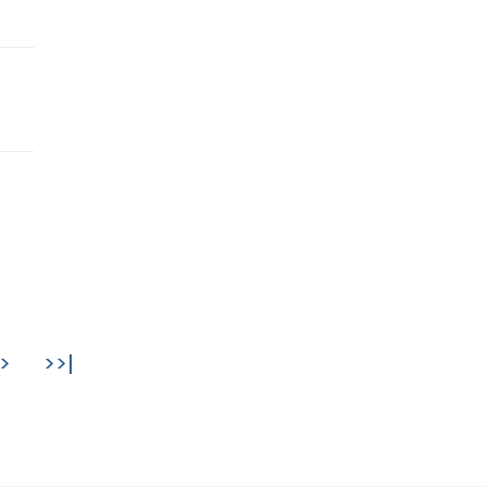
>
>>|