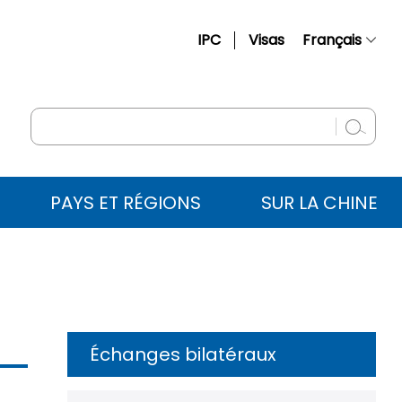
IPC
Visas
Français
简体中文
English
Русский
Español
PAYS ET RÉGIONS
SUR LA CHINE
عربي
Échanges bilatéraux