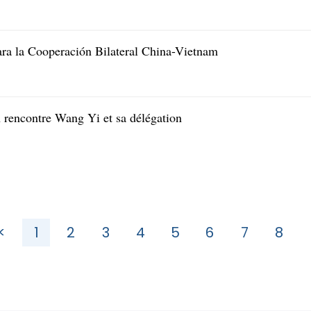
ara la Cooperación Bilateral China-Vietnam
rencontre Wang Yi et sa délégation
<
1
2
3
4
5
6
7
8