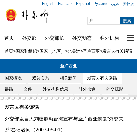
English
Français
Español
Русский
عربي
关怀版
首页
外交部
外交部长
外交动态
驻外机构
国家
首页
>
国家和组织
>
国家（地区）
>
北美洲
>
圣卢西亚
>发言人有关谈话
圣卢西亚
国家概况
双边关系
相关新闻
发言人有关谈话
讲话
文件
外交机构信息
驻外报道
外交掠影
发言人有关谈话
外交部发言人刘建超就台湾宣布与圣卢西亚恢复“外交关
系”答记者问（2007-05-01）