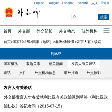
English
Français
Español
Русский
عربي
关怀版
首页
外交部
外交部长
外交动态
驻外机构
国家
首页
>
国家和组织
>
国家（地区）
>
非洲
>
利比亚
>发言人有关谈话
利比亚
国家概况
双边关系
相关新闻
发言人有关谈话
讲话
文件
外交机构信息
驻外报道
外交掠影
发言人有关谈话
外交部发言人华春莹就利比亚有关政治派别草签《利比亚政
治协议》答记者问（2015-07-15）