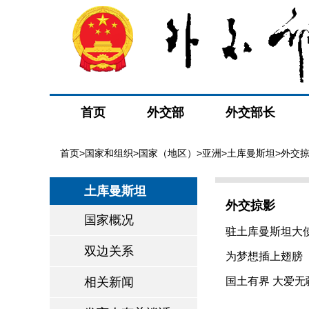
首页
外交部
外交部长
首页
>
国家和组织
>
国家（地区）
>
亚洲
>
土库曼斯坦
>外交
土库曼斯坦
外交掠影
国家概况
驻土库曼斯坦大使
双边关系
为梦想插上翅膀（20
相关新闻
国土有界 大爱无疆（