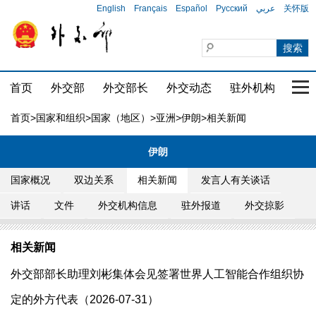
English
Français
Español
Русский
عربي
关怀版
首页
外交部
外交部长
外交动态
驻外机构
国家
首页
>
国家和组织
>
国家（地区）
>
亚洲
>
伊朗
>相关新闻
伊朗
国家概况
双边关系
相关新闻
发言人有关谈话
讲话
文件
外交机构信息
驻外报道
外交掠影
相关新闻
外交部部长助理刘彬集体会见签署世界人工智能合作组织协
定的外方代表（2026-07-31）