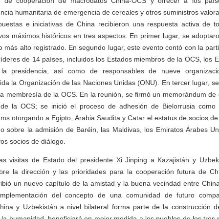
ro de cooperación de macrodatos China-OCS y ofrecer a los país
ncia humanitaria de emergencia de cereales y otros suministros valor
uestas e iniciativas de China recibieron una respuesta activa de to
os máximos históricos en tres aspectos. En primer lugar, se adopta
o más alto registrado. En segundo lugar, este evento contó con la part
 líderes de 14 países, incluidos los Estados miembros de la OCS, los
e la presidencia, así como de responsables de nueve organizac
uida la Organización de las Naciones Unidas (ONU). En tercer lugar, se
la membresía de la OCS. En la reunión, se firmó un memorándum de o
de la OCS; se inició el proceso de adhesión de Bielorrusia como
 otorgando a Egipto, Arabia Saudita y Catar el estatus de socios de
do sobre la admisión de Baréin, las Maldivas, los Emiratos Árabes Un
 socios de diálogo.
ras visitas de Estado del presidente Xi Jinping a Kazajistán y Uzbe
re la dirección y las prioridades para la cooperación futura de Ch
ibió un nuevo capítulo de la amistad y la buena vecindad entre China
implementación del concepto de una comunidad de futuro compa
China y Uzbekistán a nivel bilateral forma parte de la construcción
 la humanidad, beneficiará en mejor medida a los pueblos de los tres p