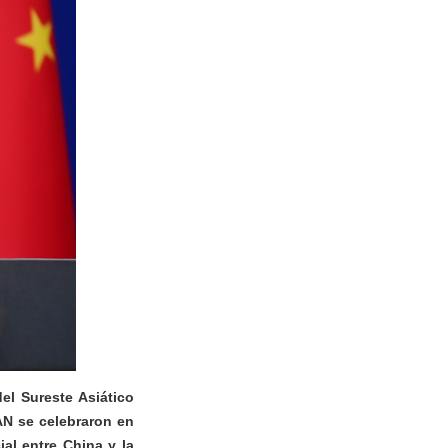
el Sureste Asiático
AN se celebraron en
al entre China y la