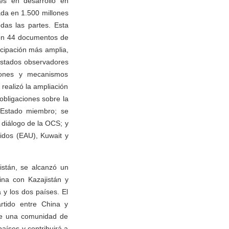
es en desarrollo en
ada en 1.500 millones
das las partes. Esta
ron 44 documentos de
icipación más amplia,
 Estados observadores
iones y mecanismos
 realizó la ampliación
bligaciones sobre la
 Estado miembro; se
 diálogo de la OCS; y
idos (EAU), Kuwait y
kistán, se alcanzó un
ina con Kazajistán y
 y los dos países. El
rtido entre China y
 de una comunidad de
aíses y contribuirá a