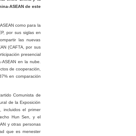
China-ASEAN de este
 y ASEAN como para la
P, por sus siglas en
ompartir las nuevas
SEAN (CAFTA, por sus
rticipación presencial
na-ASEAN en la nube.
ectos de cooperación,
l 37% en comparación
Partido Comunista de
ural de la Exposición
 incluidos el primer
Techo Hun Sen, y el
EAN y otras personas
idad que es menester