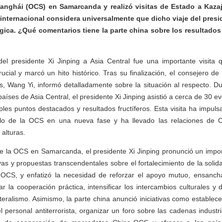
nghái (OCS) en Samarcanda y realizó visitas de Estado a Kazaj
internacional considera universalmente que dicho viaje del presi
gica. ¿Qué comentarios tiene la parte china sobre los resultados
del presidente Xi Jinping a Asia Central fue una importante visita 
ucial y marcó un hito histórico. Tras su finalización, el consejero de
s, Wang Yi, informó detalladamente sobre la situación al respecto. D
aíses de Asia Central, el presidente Xi Jinping asistió a cerca de 30 ev
tiples puntos destacados y resultados fructíferos. Esta visita ha impul
llo de la OCS en una nueva fase y ha llevado las relaciones de 
alturas.
e la OCS en Samarcanda, el presidente Xi Jinping pronunció un import
ivas y propuestas transcendentales sobre el fortalecimiento de la solid
a OCS, y enfatizó la necesidad de reforzar el apoyo mutuo, ensanch
ar la cooperación práctica, intensificar los intercambios culturales y
ilateralismo. Asimismo, la parte china anunció iniciativas como estable
l personal antiterrorista, organizar un foro sobre las cadenas industri