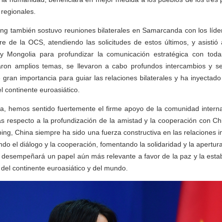
 regionales.
ping también sostuvo reuniones bilaterales en Samarcanda con los líd
re de la OCS, atendiendo las solicitudes de estos últimos, y asistió a 
y Mongolia para profundizar la comunicación estratégica con toda
ron amplios temas, se llevaron a cabo profundos intercambios y se
 gran importancia para guiar las relaciones bilaterales y ha inyectado
el continente euroasiático.
ita, hemos sentido fuertemente el firme apoyo de la comunidad intern
as respecto a la profundización de la amistad y la cooperación con Chi
ping, China siempre ha sido una fuerza constructiva en las relaciones 
do el diálogo y la cooperación, fomentando la solidaridad y la apertur
 y desempeñará un papel aún más relevante a favor de la paz y la estab
 del continente euroasiático y del mundo.