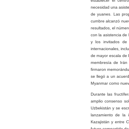
establecer el cent
necesidad una asiste
de yuanes. Las prop
cumbre alcanzó nuev
resultados, el númer
con la asistencia de
y los invitados d
internacionales, incl
de mayor escala de 
membresía de Irán 
firmaron memorándums
se llegó a un acuer
Myanmar como nuevos
Durante las fructífe
amplio consenso sob
Uzbekistán y se escr
lanzamiento de la 
Kazajistán y entre 
futuro compartido de