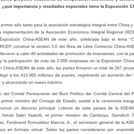
¿qué importancia y resultados especiales tiene la Exposición 
 primer año tanto para la asociación estratégica integral entre China
la implementación de la Asociación Económica Integral Regional (RCE
a Exposición China-ASEAN de este año, celebrada bajo el lema “C
 RCEP, construir la versión 3.0 del Área de Libre Comercio China-A
e llevaron a cabo 40 actividades de promoción de inversiones, con la pa
 la participación de más de 2.000 empresas en la Exposición Chi
n China-ASEAN de este año, las partes firmaron un total de 267 proy
l llegó a los 413.000 millones de yuanes, registrando un aumento de
or y alcanzando un nuevo máximo.
del Comité Permanente del Buró Político del Comité Central del 
primer ministro del Consejo de Estado, asistió a la ceremonia inaug
nció un discurso principal. Líderes de siete países de la ASEAN,
a, Ismail Sabri Yaakob, el primer ministro de Camboya, Samdech 
inas, Ferdinand Romuáldez Marcos Jr., el secretario general de la AS
sos en formato virtual. Todas las partes consideraron por unanim