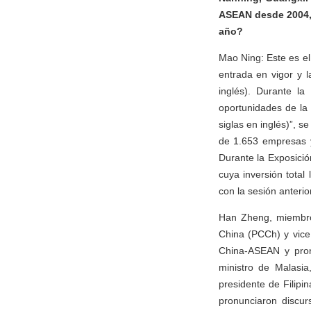
ASEAN desde 2004, 
año?
Mao Ning: Este es el
entrada en vigor y 
inglés). Durante l
oportunidades de la
siglas en inglés)”, s
de 1.653 empresas y
Durante la Exposició
cuya inversión tota
con la sesión anteri
Han Zheng, miembro 
China (PCCh) y vice 
China-ASEAN y pronu
ministro de Malasi
presidente de Filip
pronunciaron discur