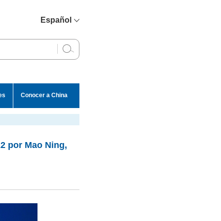
Español
简体中文
English
Français
Русский
es
Conocer a China
عربي
22 por Mao Ning,