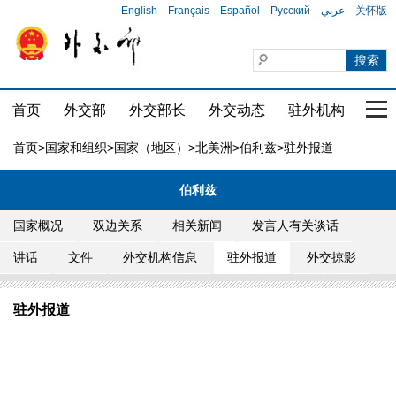
English
Français
Español
Русский
عربي
关怀版
首页
外交部
外交部长
外交动态
驻外机构
国家
首页
>
国家和组织
>
国家（地区）
>
北美洲
>
伯利兹
>驻外报道
伯利兹
国家概况
双边关系
相关新闻
发言人有关谈话
讲话
文件
外交机构信息
驻外报道
外交掠影
驻外报道