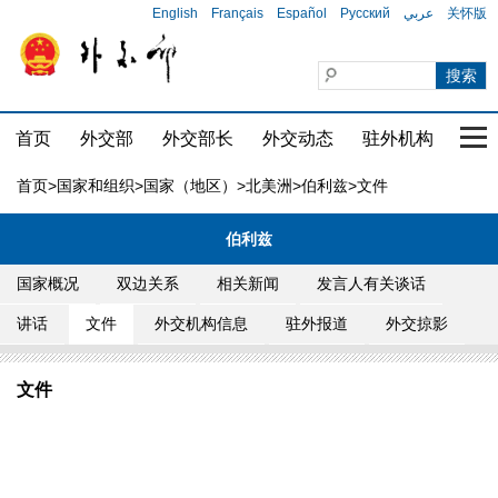
English
Français
Español
Русский
عربي
关怀版
首页
外交部
外交部长
外交动态
驻外机构
国家
首页
>
国家和组织
>
国家（地区）
>
北美洲
>
伯利兹
>文件
伯利兹
国家概况
双边关系
相关新闻
发言人有关谈话
讲话
文件
外交机构信息
驻外报道
外交掠影
文件