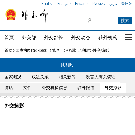
English
Français
Español
Русский
عربي
关怀版
首页
外交部
外交部长
外交动态
驻外机构
国家
首页
>
国家和组织
>
国家（地区）
>
欧洲
>
比利时
>外交掠影
比利时
国家概况
双边关系
相关新闻
发言人有关谈话
讲话
文件
外交机构信息
驻外报道
外交掠影
外交掠影