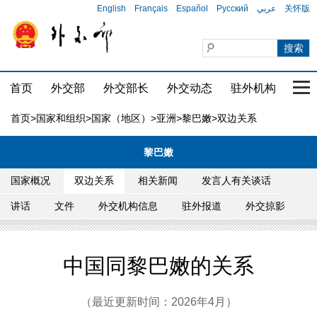
English
Français
Español
Русский
عربي
关怀版
首页
外交部
外交部长
外交动态
驻外机构
国家
首页
>
国家和组织
>
国家（地区）
>
亚洲
>
黎巴嫩
>双边关系
黎巴嫩
国家概况
双边关系
相关新闻
发言人有关谈话
讲话
文件
外交机构信息
驻外报道
外交掠影
中国同黎巴嫩的关系
（最近更新时间：2026年4月）