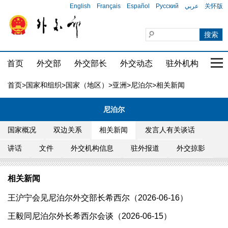
English
Français
Español
Русский
عربي
关怀版
首页
外交部
外交部长
外交动态
驻外机构
国家
首页
>
国家和组织
>
国家（地区）
>
亚洲
>
尼泊尔
>相关新闻
尼泊尔
国家概况
双边关系
相关新闻
发言人有关谈话
讲话
文件
外交机构信息
驻外报道
外交掠影
相关新闻
王沪宁会见尼泊尔外交部长希西尔（2026-06-16）
王毅同尼泊尔外长希西尔会谈（2026-06-15）