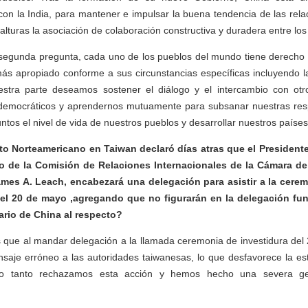
con la India, para mantener e impulsar la buena tendencia de las rela
alturas la asociación de colaboración constructiva y duradera entre los
 segunda pregunta, cada uno de los pueblos del mundo tiene derecho a
más apropiado conforme a sus circunstancias específicas incluyendo la
stra parte deseamos sostener el diálogo y el intercambio con ot
y democráticos y aprendernos mutuamente para subsanar nuestras respe
juntos el nivel de vida de nuestros pueblos y desarrollar nuestros países
uto Norteamericano en Taiwan declaró días atras que el Presiden
ico de la Comisión de Relaciones Internacionales de la Cámara d
mes A. Leach, encabezará una delegación para asistir a la cerem
el 20 de mayo ,agregando que no figurarán en la delegación fun
ario de China al respecto?
que al mandar delegación a la llamada ceremonia de investidura del
aje erróneo a las autoridades taiwanesas, lo que desfavorece la est
 lo tanto rechazamos esta acción y hemos hecho una severa ges