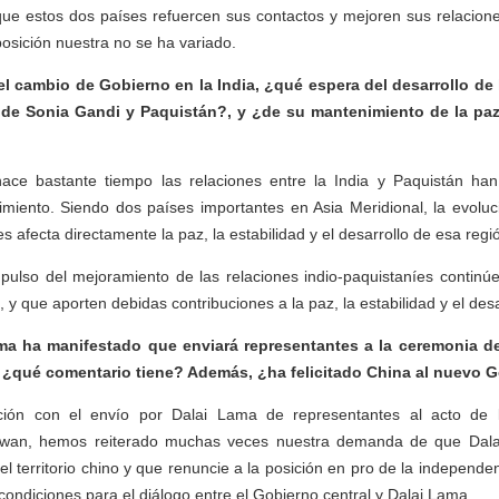
e estos dos países refuercen sus contactos y mejoren sus relacione
posición nuestra no se ha variado.
l cambio de Gobierno en la India, ¿qué espera del desarrollo de 
de Sonia Gandi y Paquistán?, y ¿de su mantenimiento de la paz 
ce bastante tiempo las relaciones entre la India y Paquistán han
miento. Siendo dos países importantes en Asia Meridional, la evoluc
s afecta directamente la paz, la estabilidad y el desarrollo de esa regi
ulso del mejoramiento de las relaciones indio-paquistaníes continúe
y que aporten debidas contribuciones a la paz, la estabilidad y el desa
ma ha manifestado que enviará representantes a la ceremonia 
 ¿qué comentario tiene? Además, ¿ha felicitado China al nuevo G
ción con el envío por Dalai Lama de representantes al acto de 
Taiwan, hemos reiterado muchas veces nuestra demanda de que Dal
l territorio chino y que renuncie a la posición en pro de la independen
ondiciones para el diálogo entre el Gobierno central y Dalai Lama.