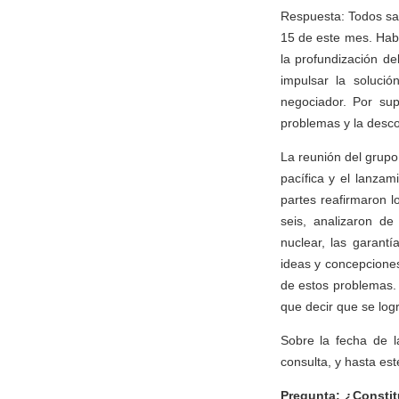
Respuesta: Todos sab
15 de este mes. Habl
la profundización d
impulsar la soluci
negociador. Por sup
problemas y la desc
La reunión del grupo
pacífica y el lanzam
partes reafirmaron 
seis, analizaron d
nuclear, las garant
ideas y concepciones,
de estos problemas. 
que decir que se logr
Sobre la fecha de l
consulta, y hasta est
Pregunta: ¿Constit