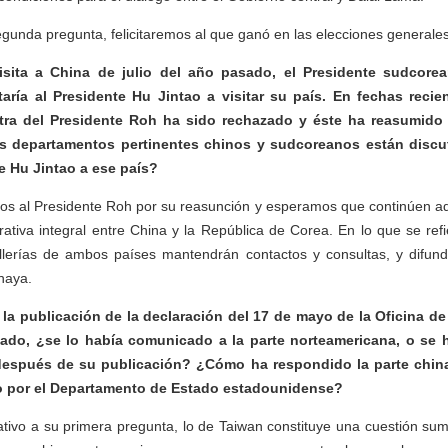
gunda pregunta, felicitaremos al que ganó en las elecciones generales
isita a China de julio del año pasado, el Presidente sudco
taría al Presidente Hu Jintao a visitar su país. En fechas recie
tra del Presidente Roh ha sido rechazado y éste ha reasumido
os departamentos pertinentes chinos y sudcoreanos están discu
te Hu Jintao a ese país?
os al Presidente Roh por su reasunción y esperamos que continúen ad
ativa integral entre China y la República de Corea. En lo que se refie
illerías de ambos países mantendrán contactos y consultas, y difund
haya.
 la publicación de la declaración del 17 de mayo de la Oficina d
ado, ¿se lo había comunicado a la parte norteamericana, o se
después de su publicación? ¿Cómo ha respondido la parte chin
to por el Departamento de Estado estadounidense?
ativo a su primera pregunta, lo de Taiwan constituye una cuestión s