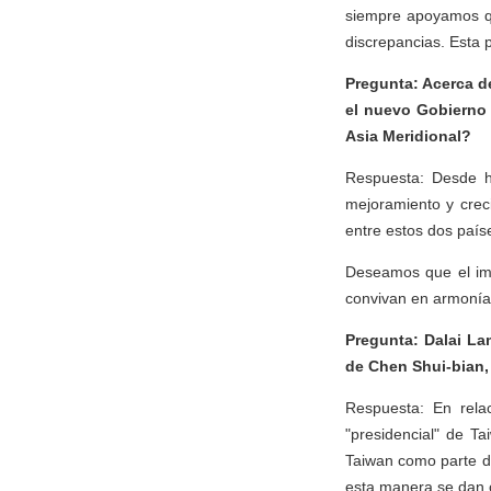
siempre apoyamos qu
discrepancias. Esta 
Pregunta: Acerca de
el nuevo Gobierno 
Asia Meridional?
Respuesta: Desde ha
mejoramiento y creci
entre estos dos paíse
Deseamos que el imp
convivan en armonía, 
Pregunta: Dalai La
de Chen Shui-bian,
Respuesta: En rela
"presidencial" de 
Taiwan como parte de
esta manera se dan c