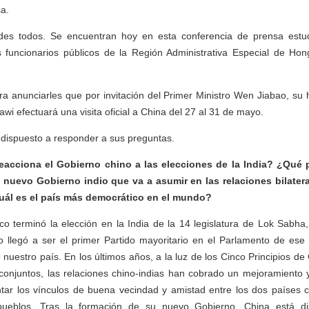
a.
rdes todos. Se encuentran hoy en esta conferencia de prensa estu
s funcionarios públicos de la Región Administrativa Especial de Ho
ra anunciarles que por invitación del Primer Ministro Wen Jiabao, su
i efectuará una visita oficial a China del 27 al 31 de mayo.
 dispuesto a responder a sus preguntas.
acciona el Gobierno chino a las elecciones de la India? ¿Qué 
 nuevo Gobierno indio que va a asumir en las relaciones bilater
u
ál
es el país más democrático en el mundo?
o terminó la elección en la India de la 14 legislatura de Lok Sabha,
o llegó a ser el primer Partido mayoritario en el Parlamento de ese 
nuestro país. En los últimos años, a la luz de los Cinco Principios de
conjuntos, las relaciones chino-indias han cobrado un mejoramiento 
tar los vínculos de buena vecindad y amistad entre los dos países c
eblos. Tras la formación de su nuevo Gobierno, China está dis