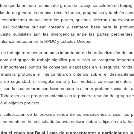
en que la primera reunión del grupo de trabajo se celebró en Beijing 
ando en general la reunión resultó franca, pragmática y también constr
el conocimiento mutuo entre las partes, quienes hicieron una explora
ón del problema nuclear coreano y sentaron base para la profund
uesto subsisten aún las divergencias entre las partes pertinente
onfianza mutua entre la RPDC y Estados Unidos.
 de trabajo representa un paso importante en la profundización del p
iento del grupo de trabajo significa por sí sólo un progreso importan
los importantes puntos de consenso alcanzados en la segunda ronda
e manera profunda e intercambiaron criterios sobre el desmantela
ías de seguridad, el congelamiento y las medidas correspondientes,
 con lo cual crearon condiciones para la ulterior profundización del an
Todo esto es el progreso obtenido en la primera reunión del grupo de
ò el objetivo previsto.
a celebración de la próxima ronda de conversaciones a seis, las p
e momento no he escuchado todavía noticias sobre la fijación de la fec
uirá el envío por Dalai Lama de representantes a participar en l