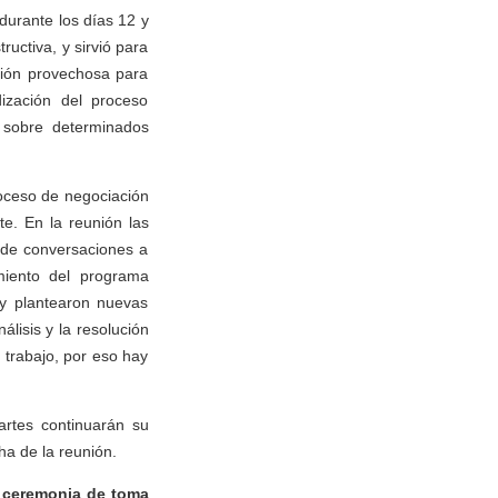
durante los días 12 y
uctiva, y sirvió para
ción provechosa para
ización del proceso
s sobre determinados
roceso de negociación
te. En la reunión las
 de conversaciones a
miento del programa
 y plantearon nuevas
álisis y la resolución
 trabajo, por eso hay
artes continuarán su
ha de la reunión.
a ceremonia de toma