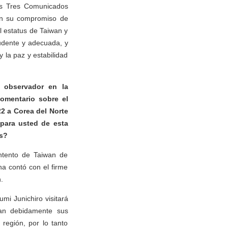
los Tres Comunicados
 en su compromiso de
l estatus de Taiwan y
udente y adecuada, y
 la paz y estabilidad
 observador en la
omentario sobre el
22 a Corea del Norte
para usted de esta
es?
ntento de Taiwan de
a contó con el firme
.
mi Junichiro visitará
an debidamente sus
 región, por lo tanto