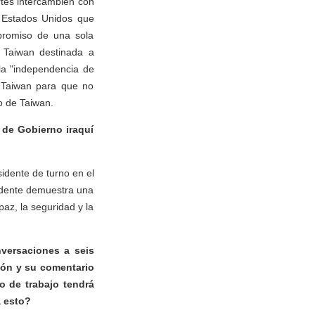
rtes intercambien con
a Estados Unidos que
promiso de una sola
 Taiwan destinada a
 la "independencia de
 Taiwan para que no
o de Taiwan.
 de Gobierno iraquí
idente de turno en el
idente demuestra una
az, la seguridad y la
nversaciones a seis
ión y su comentario
o de trabajo tendrá
a esto?