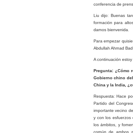
conferencia de prens
Liu dijo: Buenas ta
formación para alto
damos bienvenida.
Para empezar quisie
Abdullah Ahmad Badaw
A continuación estoy
Pregunta: ¿Cómo re
Gobierno chino del
China y la India, ¿c
Respuesta: Hace poc
Partido del Congres
importante vecino de 
y con los esfuerzos 
los ámbitos, y fomen
común de ambos pu