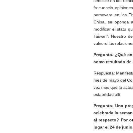
sensible en las rela
frecuencia opinione
persevere en los T
China, se oponga a
modificar el statu q
Taiwan". Nuestro d
vulnere las relacion
Pregunta: ¿Qué com
como resultado de
Respuesta: Manifesta
mes de mayo del Con
vez más que la actua
estabilidad allí.
Pregunta: Una preg
celebrada la seman
al respecto? Por o
lugar el 24 de jun