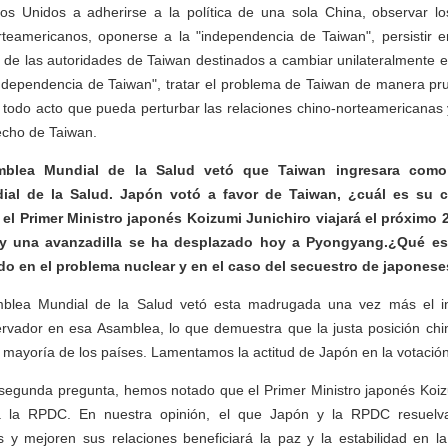
s Unidos a adherirse a la política de una sola China, observar 
teamericanos, oponerse a la "independencia de Taiwan", persistir
 de las autoridades de Taiwan destinados a cambiar unilateralmente e
ndependencia de Taiwan", tratar el problema de Taiwan de manera pr
todo acto que pueda perturbar las relaciones chino-norteamericanas y
recho de Taiwan.
mblea Mundial de la Salud vetó
que Taiwan ingresara como
ial de la Salud. Japón votó a favor de Taiwan, ¿cuál es su c
el Primer Ministro japonés Koizumi Junichiro viajará el próximo 
y una avanzadilla se ha desplazado hoy a Pyongyang.¿Qué es
do en el problema nuclear y en el caso del secuestro de japones
blea Mundial de la Salud vetó esta madrugada una vez más el i
ervador en esa Asamblea, lo que demuestra que la justa posición chin
 mayoría de los países. Lamentamos la actitud de Japón en la votación
segunda pregunta, hemos notado que el Primer Ministro japonés Koizu
a la RPDC. En nuestra opinión, el que Japón y la RPDC resuelv
 y mejoren sus relaciones beneficiará la paz y la estabilidad en la