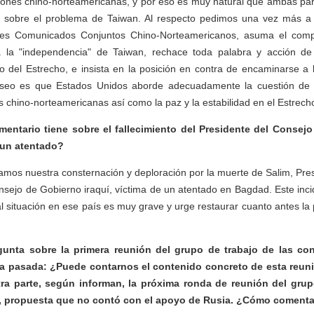
ciones chino-norteamericanas, y por eso es muy natural que ambas pa
s sobre el problema de Taiwan. Al respecto pedimos una vez más 
res Comunicados Conjuntos Chino-Norteamericanos, asuma el com
 la "independencia" de Taiwan, rechace toda palabra y acción de
uo del Estrecho, e insista en la posición en contra de encaminarse a
eseo es que Estados Unidos aborde adecuadamente la cuestión de
es chino-norteamericanas así como la paz y la estabilidad en el Estrech
entario tiene sobre el fallecimiento del Presidente del Consejo
 un atentado?
mos nuestra consternación y deploración por la muerte de Salim, Pres
sejo de Gobierno iraquí, víctima de un atentado en Bagdad. Este inc
l situación en ese país es muy grave y urge restaurar cuanto antes la p
unta sobre la primera reunión del grupo de trabajo de las co
a pasada: ¿Puede contarnos el contenido concreto de esta reun
tra parte, según informan, la próxima ronda de reunión del grup
io, propuesta que no contó con el apoyo de Rusia. ¿Cómo coment