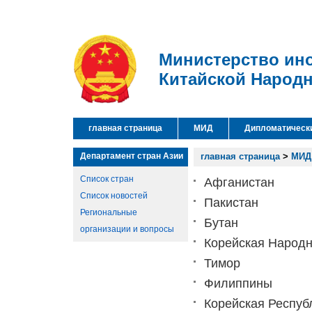
Министерство ин
Китайской Народ
главная страница
МИД
Дипломатическ
Департамент стран Азии
главная страница
>
МИД
Список стран
Афганистан
Список новостей
Пакистан
Региональные
Бутан
организации и вопросы
Корейская Народн
Тимор
Филиппины
Корейская Респуб