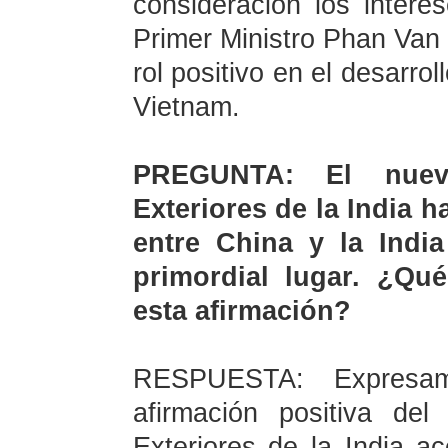
consideración los interes
Primer Ministro
Phan Van 
rol positivo en el desarro
Vietnam.
PREGUNTA: El nuevo
Exteriores de
la India
ha
entre China y
la India
primordial lugar. ¿Qu
esta afirmación?
RESPUESTA: Expresam
afirmación positiva de
Exteriores de
la India
ace